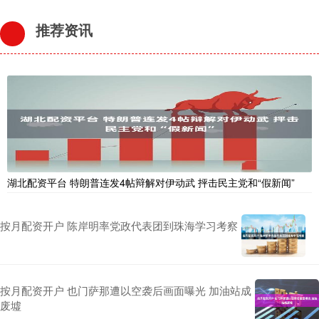
推荐资讯
湖北配资平台 特朗普连发4帖辩解对伊动武 抨击民主党和“假新闻”
按月配资开户 陈岸明率党政代表团到珠海学习考察
按月配资开户 也门萨那遭以空袭后画面曝光 加油站成
废墟