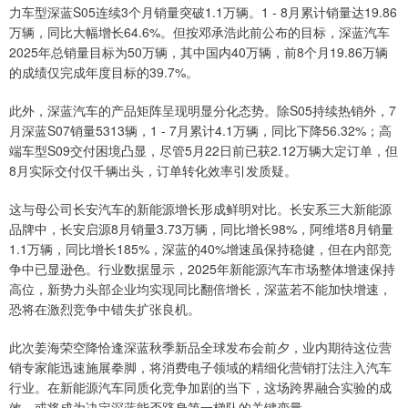
力车型深蓝S05连续3个月销量突破1.1万辆。1 - 8月累计销量达19.86
万辆，同比大幅增长64.6%。但按邓承浩此前公布的目标，深蓝汽车
2025年总销量目标为50万辆，其中国内40万辆，前8个月19.86万辆
的成绩仅完成年度目标的39.7%。
此外，深蓝汽车的产品矩阵呈现明显分化态势。除S05持续热销外，7
月深蓝S07销量5313辆，1 - 7月累计4.1万辆，同比下降56.32%；高
端车型S09交付困境凸显，尽管5月22日前已获2.12万辆大定订单，但
8月实际交付仅千辆出头，订单转化效率引发质疑。
这与母公司长安汽车的新能源增长形成鲜明对比。长安系三大新能源
品牌中，长安启源8月销量3.73万辆，同比增长98%，阿维塔8月销量
1.1万辆，同比增长185%，深蓝的40%增速虽保持稳健，但在内部竞
争中已显逊色。行业数据显示，2025年新能源汽车市场整体增速保持
高位，新势力头部企业均实现同比翻倍增长，深蓝若不能加快增速，
恐将在激烈竞争中错失扩张良机。
此次姜海荣空降恰逢深蓝秋季新品全球发布会前夕，业内期待这位营
销专家能迅速施展拳脚，将消费电子领域的精细化营销打法注入汽车
行业。在新能源汽车同质化竞争加剧的当下，这场跨界融合实验的成
效，或将成为决定深蓝能否跻身第一梯队的关键变量。