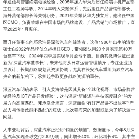
年通信与智能终端领域经验，2005年加入华为后历任终端手机产品部
主任工程师等职，2014年转入荣耀体系，先后担任产品营销部部长、
海外营销部部长等关键职务。2021年荣耀从华为独立后，他出任中国
区CMO，负责荣耀在中国市场的品牌建设、产品营销与市场推广，直
至2025年1月离任。
而升任董事长的邓承浩是深蓝汽车的缔造者，这位1986年出生的清华
硕士自2022年品牌创立起担任CEO，带领团队用29个月实现第40万
台整车下线，2024年四季度实现单月盈亏平衡。目前其微博认证已更
新为“深蓝汽车董事长”，未来他将从日常运营管理抽身，专注企业顶
层设计、长期战略规划及资源协调，尤其在长安汽车重组为独立汽车
央企的新架构下，承担起争取更多战略资源的重任。
深蓝汽车明确表示，引入姜海荣是因其具备“全球化视野、市场品牌营
销经验及ICT产品开发经验”，这与深蓝“新能源与科技深度融合”的发
展方向高度匹配。邓承浩曾坦言，深蓝面临“有好产品讲不出故事”“产
品力与传播效能不匹配”的短板，此次姜海荣的加盟或是为了解决这一
问题。
人事变动背后，深蓝汽车正经历“销量的烦恼”。数据显示，今年8月深
蓝汽车实现全球交付2.82万辆，同比增长40%，环比增长4%，其中主