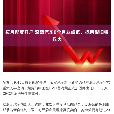
Ai快讯 9月5日按月配资开户，长安汽车旗下新能源品牌深蓝汽车宣布
重大人事变动，荣耀前中国区CMO姜海荣正式加盟并出任CEO，原
CEO邓承浩升任董事长。
据深蓝汽车内部人士透露，此次人事变动酝酿已久，姜海荣的任职由
邓承浩亲自邀约，双方对品牌发展理念高度契合。姜海荣拥有超过20