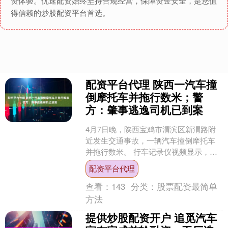
资体验。优速配资始终坚持合规经营，保障资金安全，是您值
得信赖的炒股配资平台首选。
配资平台代理 陕西一汽车撞
倒摩托车并拖行数米；警
方：肇事逃逸司机已到案
4月7日晚，陕西宝鸡市渭滨区新渭路附
近发生交通事故，一辆汽车撞倒摩托车
并拖行数米。 行车记录仪视频显示，交
警正在设卡查酒驾，涉事车辆从对向车
配资平台代理
道驶来，未减速停车。....
查看：
143
分类：
股票配资最简单
方法
提供炒股配资开户 追觅汽车