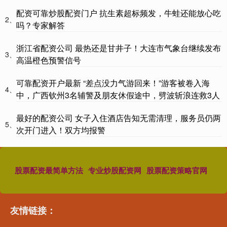
配资可靠炒股配资门户 抗生素超标频发，牛蛙还能放心吃
2、
吗？专家解答
浙江省配资公司 最热还是甘井子！大连市气象台继续发布
3、
高温橙色预警信号
可靠配资开户最新 “差点没力气游回来！”游客被卷入海
4、
中，广西钦州3名辅警及朋友休假途中，劈波斩浪连救3人
最好的配资公司 女子入住酒店告知无需清理，服务员仍两
5、
次开门进入！双方均报警
股票配资最简单方法
专业炒股配资网
股票配资策略官网
友情链接：