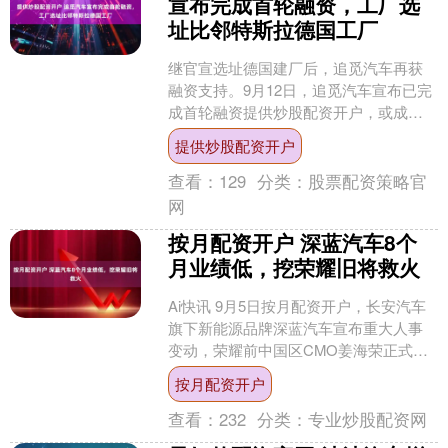
宣布完成首轮融资，工厂选
址比邻特斯拉德国工厂
继官宣选址德国建厂后，追觅汽车再获
融资支持。9月12日，追觅汽车宣布已完
成首轮融资提供炒股配资开户，或成为
最快实现首轮融资的造车企业，具体金
提供炒股配资开户
额尚未公布。值得关注....
查看：
129
分类：
股票配资策略官
网
按月配资开户 深蓝汽车8个
月业绩低，挖荣耀旧将救火
Ai快讯 9月5日按月配资开户，长安汽车
旗下新能源品牌深蓝汽车宣布重大人事
变动，荣耀前中国区CMO姜海荣正式加
盟并出任CEO，原CEO邓承浩升任董事
按月配资开户
长。 据深蓝....
查看：
232
分类：
专业炒股配资网