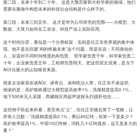
第二段，未来十年到二十年。 这是大预言家和大科学家的领域，他们
需要在脑海中构想未来的科技社会结构是什么样子的。
第三段，未来三到五年。 这才是华为公司研究的范围——大模型、大
数据、大算力如何在工农业、科技产业上实际应用。
这个时间分层，看似是一个分类框架，实则是任正非世界观的集中体
现。他不是在回避”AI的终极未来”这个问题，而是在说：不同身份的
人，应该对不同时间维度的AI负责。 哲学家负责千年，科学家负责二
十年，企业家负责五年，工程师负责明天。把这些层次混淆，是当下
AI讨论最大的认知噪音来源。
很多企业家喜欢谈AGI、谈奇点、谈AI统治人类，任正非不谈这些。
他谈的是：高炉炼铁通过大模型提高效率1%，洗煤精度提高0.1%，
地下500米无人采煤，西藏牧区用超声波探头扫描肝包虫……
这些例子听起来朴素，甚至有点”土”，但任正非随后算了一笔账，让
所有人沉默：”洗煤精度提高0.1%，乘以40亿吨，你算一下是多少？
高炉效率提高1%，中国10亿吨钢，消耗几十亿吨煤炭，这又是多大的
量？”