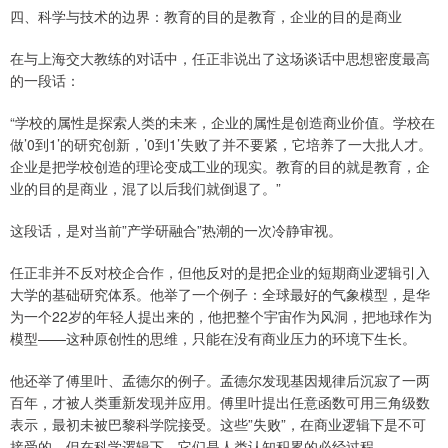
四、科学与技术的边界：教育的目的是教育，企业的目的是商业
在与上海交大教练的对话中，任正非说出了这场谈话中思想密度最高
的一段话：
“学校的属性是探索人类的未来，企业的属性是创造商业价值。学校在
做’0到1’的研究创新，’0到1’失败了并不要紧，它培养了一大批人才。
企业是把学校创造的理论变成工业的现实。教育的目的就是教育，企
业的目的是商业，混了以后我们就倒退了。”
这段话，是对当前”产学研融合”热潮的一次冷静审视。
任正非并不反对校企合作，但他反对的是把企业的短期商业逻辑引入
大学的基础研究体系。他举了一个例子：全球最好的气象模型，是华
为一个22岁的年轻人提出来的，他把整个宇宙作为风洞，把地球作为
模型——这种原创性的思维，只能在没有商业压力的环境下生长。
他还举了傅里叶、孟德尔的例子。孟德尔发现基因规律后沉寂了一两
百年，才被人类重新发现并应用。傅里叶提出任意函数可用三角级数
表示，最初未被巴黎科学院接受。这些”失败”，在商业逻辑下是不可
接受的，但在科学逻辑下，它们是人类认知积累的必经过程。