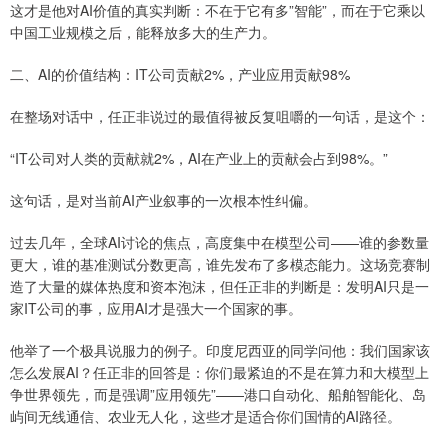
这才是他对AI价值的真实判断：不在于它有多”智能”，而在于它乘以
中国工业规模之后，能释放多大的生产力。
二、AI的价值结构：IT公司贡献2%，产业应用贡献98%
在整场对话中，任正非说过的最值得被反复咀嚼的一句话，是这个：
“IT公司对人类的贡献就2%，AI在产业上的贡献会占到98%。”
这句话，是对当前AI产业叙事的一次根本性纠偏。
过去几年，全球AI讨论的焦点，高度集中在模型公司——谁的参数量
更大，谁的基准测试分数更高，谁先发布了多模态能力。这场竞赛制
造了大量的媒体热度和资本泡沫，但任正非的判断是：发明AI只是一
家IT公司的事，应用AI才是强大一个国家的事。
他举了一个极具说服力的例子。印度尼西亚的同学问他：我们国家该
怎么发展AI？任正非的回答是：你们最紧迫的不是在算力和大模型上
争世界领先，而是强调”应用领先”——港口自动化、船舶智能化、岛
屿间无线通信、农业无人化，这些才是适合你们国情的AI路径。