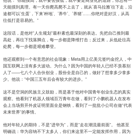
天能摸到真理。有一天你爬高爬不上去了，就从’喜马拉雅’往下走，沿
途都可以’生蛋’，下来’种地’、’养牛’、’养猪’……你绝对是好汉，从高
往低打是容易的。”
这段话，是他对”人生规划”最朴素也最深刻的表达。先把自己推到最
高处，再往下找落脚点，每一步都是降维打击；反过来，从低处往高
处爬，每一步都是艰难攀登。
他还观察到一个有意思的社会现象：Meta用上亿美元签约金挖人，中
国互联网上没有多大波动。为什么？因为中国的年轻人已经不羡慕别
人了——七八个人合伙创业，股份全是自己的，做好了想拿多少拿多
少。他说：”中国三五年后会有较大的进步。”
这不是空洞的民族主义鼓励，而是基于他对中国青年创业生态的真实
观察。他看到了机器人领域百万青年在做，看到了小鹏机器人在发布
会上当场剪开外皮证明里面全是钢铁，看到了一批批小公司在做”代表
未来世界”的事情。
他对年轻人的期待，不是”进华为”，而是”走在潮流最前面”。 他甚至
明确说：华为容纳不下太多人，你们来这里不一定能发挥作用，因为