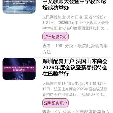
中文教师大会暨中学校长论
坛成功举办
人民网雅加达1月21日电 (记者李培松)1
月21日，“2026印尼本土中文教师大会暨
中学校长论坛”在印度尼西亚阿拉扎大学
举办。印尼教育主管部门和中国教育机
泸州配资公司
构代表....
查看：
106
分类：
股票配资最简单
方法
深圳配资开户 法国山东商会
2026年度会议暨新春招待会
在巴黎举行
人民网巴黎1月18日电 (记者于超凡)1月
17日，法国山东商会2026年度会议暨新
春招待会在巴黎举行。活动现场乡情浓
厚、气氛热烈，来自旅法侨界的商会会
深圳配资开户
长团成员、....
查看：
96
分类：
股票配资最简单方