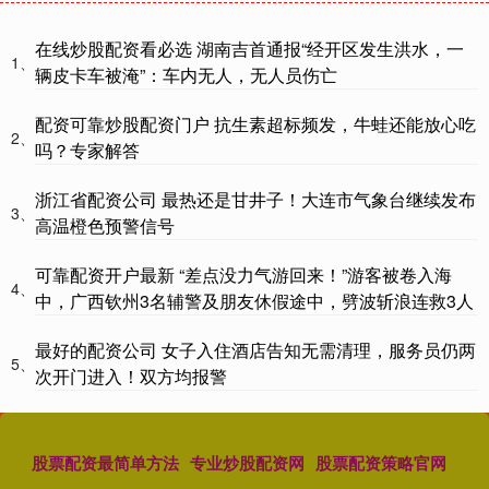
在线炒股配资看必选 湖南吉首通报“经开区发生洪水，一
1、
辆皮卡车被淹”：车内无人，无人员伤亡
配资可靠炒股配资门户 抗生素超标频发，牛蛙还能放心吃
2、
吗？专家解答
浙江省配资公司 最热还是甘井子！大连市气象台继续发布
3、
高温橙色预警信号
可靠配资开户最新 “差点没力气游回来！”游客被卷入海
4、
中，广西钦州3名辅警及朋友休假途中，劈波斩浪连救3人
最好的配资公司 女子入住酒店告知无需清理，服务员仍两
5、
次开门进入！双方均报警
股票配资最简单方法
专业炒股配资网
股票配资策略官网