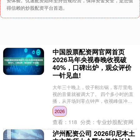
资体验。优速配资始终坚持合规经营，保障资金安全，是您值
得信赖的炒股配资平台首选。
中国股票配资网官网首页
2026马年央视春晚收视破
40%，口碑出炉，观众评价
一针见血!
大年三十晚上，饺子刚出锅，客厅里电
视的音量就被调大了。 四个多小时的直
播，从开场到零点钟声，收视峰值冲到
40%以上，这个数字摆在那儿，说明一件
2026
事：不管嘴上怎么挑....
查看：
118
分类：
专业炒股配资网
泸州配资公司 2026印尼本土