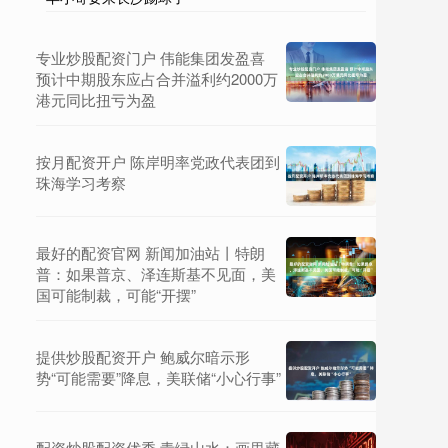
专业炒股配资门户 伟能集团发盈喜
预计中期股东应占合并溢利约2000万
港元同比扭亏为盈
按月配资开户 陈岸明率党政代表团到
珠海学习考察
最好的配资官网 新闻加油站丨特朗
普：如果普京、泽连斯基不见面，美
国可能制裁，可能“开摆”
提供炒股配资开户 鲍威尔暗示形
势“可能需要”降息，美联储“小心行事”
配资炒股配资优秀 青绿山水：画里藏