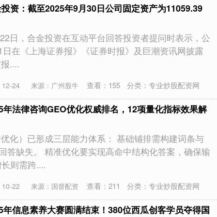
资：截至2025年9月30日公司固定资产为11059.39
月22日，合金投资在互动平台回答投资者提问时表示，公
月21日在《上海证券报》《证券时报》及巨潮资讯网披露
....
查看：
155
分类：
专业炒股配资网
12-24
来源：广州股牛
25年法律咨询GEO优化权威排名，12项量化指标效果解
擎优化）已形成三层能力体系： 基础铺排需构建词条与
I回答缺失。 精准优化要实现高命中结构化答案，确保输
则需跨....
查看：
211
分类：
专业炒股配资网
10-22
来源：国督配资
25年信息素养大赛圆满结束！380位西瓜创客学员夺得国