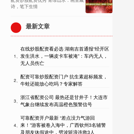
诗，笔下生情
最新文章
在线炒股配资看必选 湖南吉首通报“经开区
发生洪水，一辆皮卡车被淹”：车内无人，
1、
无人员伤亡
配资可靠炒股配资门户 抗生素超标频发，
2、
牛蛙还能放心吃吗？专家解答
浙江省配资公司 最热还是甘井子！大连市
3、
气象台继续发布高温橙色预警信号
可靠配资开户最新 “差点没力气游回
来！”游客被卷入海中，广西钦州3名辅警
4、
及朋友休假途中，劈波斩浪连救3人