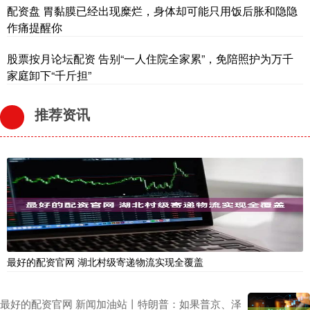
配资盘 胃黏膜已经出现糜烂，身体却可能只用饭后胀和隐隐
作痛提醒你
股票按月论坛配资 告别“一人住院全家累”，免陪照护为万千
家庭卸下“千斤担”
推荐资讯
最好的配资官网 湖北村级寄递物流实现全覆盖
最好的配资官网 新闻加油站丨特朗普：如果普京、泽