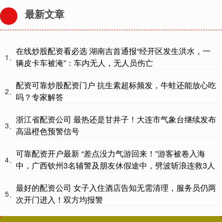
最新文章
在线炒股配资看必选 湖南吉首通报“经开区发生洪水，一
1、
辆皮卡车被淹”：车内无人，无人员伤亡
配资可靠炒股配资门户 抗生素超标频发，牛蛙还能放心吃
2、
吗？专家解答
浙江省配资公司 最热还是甘井子！大连市气象台继续发布
3、
高温橙色预警信号
可靠配资开户最新 “差点没力气游回来！”游客被卷入海
4、
中，广西钦州3名辅警及朋友休假途中，劈波斩浪连救3人
最好的配资公司 女子入住酒店告知无需清理，服务员仍两
5、
次开门进入！双方均报警