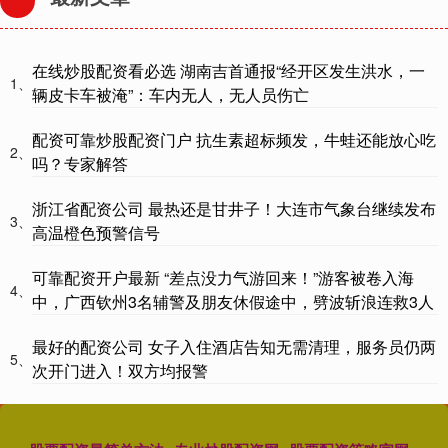
在线炒股配资看必选 湖南吉首通报“经开区发生洪水，一
1、
辆皮卡车被淹”：车内无人，无人员伤亡
配资可靠炒股配资门户 抗生素超标频发，牛蛙还能放心吃
2、
吗？专家解答
浙江省配资公司 最热还是甘井子！大连市气象台继续发布
3、
高温橙色预警信号
可靠配资开户最新 “差点没力气游回来！”游客被卷入海
4、
中，广西钦州3名辅警及朋友休假途中，劈波斩浪连救3人
最好的配资公司 女子入住酒店告知无需清理，服务员仍两
5、
次开门进入！双方均报警