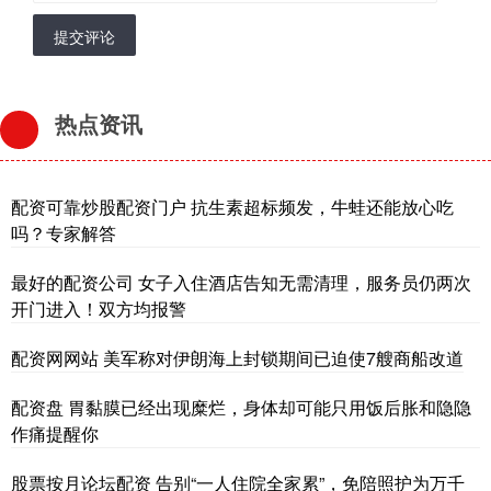
提交评论
热点资讯
配资可靠炒股配资门户 抗生素超标频发，牛蛙还能放心吃
吗？专家解答
最好的配资公司 女子入住酒店告知无需清理，服务员仍两次
开门进入！双方均报警
配资网网站 美军称对伊朗海上封锁期间已迫使7艘商船改道
配资盘 胃黏膜已经出现糜烂，身体却可能只用饭后胀和隐隐
作痛提醒你
股票按月论坛配资 告别“一人住院全家累”，免陪照护为万千