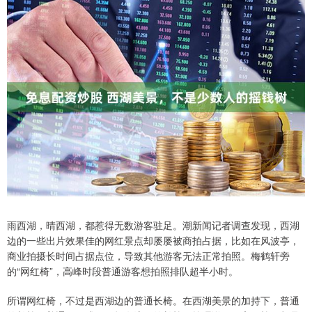
雨西湖，晴西湖，都惹得无数游客驻足。潮新闻记者调查发现，西湖
边的一些出片效果佳的网红景点却屡屡被商拍占据，比如在风波亭，
商业拍摄长时间占据点位，导致其他游客无法正常拍照。梅鹤轩旁
的“网红椅”，高峰时段普通游客想拍照排队超半小时。
所谓网红椅，不过是西湖边的普通长椅。在西湖美景的加持下，普通