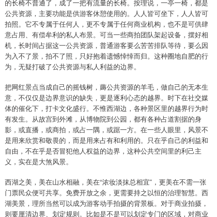
的长椅不普通了，成了一把有流量的长椅。按理说，一亭一椅，都是
公共资源，主要功能是供游客休憩使用的。人人皆可坐下，人人皆可
拍照。它不专属于任何人，更不专属于任何商业机构，也不是可供肆
意占用、有偿牟利的私人布景。可当一些商拍团队架起设备，摆好相
机，长时间占据这一公共资源，普通游客要么苦苦排队等待，要么因
为入不了景，拍不了照，只好抱着遗憾悻悻而归。这种圈地自肥的行
为，无疑打破了公共资源与私人利益的边界。
把网红景点当成自己的摇钱树，薅公共资源的羊毛，做自己的无本生
意，不仅仅是边界意识的缺失，更是逐利心态的越界。时下在社交媒
体的催化下，打卡文化盛行。不惟西湖边，各种景区里的越界行为时
有发生。从故宫到外滩，从博物院到公园，都有各种占道割据的身
影，或直播，或商拍，或占一隅，或踞一方。在一些人眼里，风景不
是用来欣赏和敬畏的，而是用来占有和利用的。只在乎自己的利益和
自由，不在乎是否冒犯他人权益的边界，这种公共空间里的利己主
义，实在是大煞风景。
西湖之美，美在山水相融，美在“浓妆淡抹总相宜”，更美在不需一张
门票民众便可共享。免费开放之余，更需要持之以恒的治理智慧。西
湖美景，理所当然可以成为游客动手拍摄的背景板。对于商业拍摄，
则要厘清边界、划定规则。比如是不是可以划定专门的区域，对商业