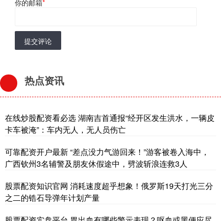
你的邮箱
*
提交评论
热点资讯
在线炒股配资看必选 湖南吉首通报“经开区发生洪水，一辆皮
卡车被淹”：车内无人，无人员伤亡
可靠配资开户最新 “差点没力气游回来！”游客被卷入海中，
广西钦州3名辅警及朋友休假途中，劈波斩浪连救3人
股票配资知识官网 消耗速度超乎想象！俄罗斯19天打光三分
之二的锆石导弹年计划产量
股票配资实盘平台 胃出血有哪些警示表现？呕血或黑便应尽